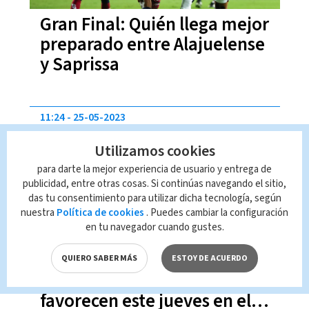
Gran Final: Quién llega mejor
preparado entre Alajuelense
y Saprissa
11:24
25-05-2023
Utilizamos cookies
para darte la mejor experiencia de usuario y entrega de
publicidad, entre otras cosas. Si continúas navegando el sitio,
das tu consentimiento para utilizar dicha tecnología, según
nuestra
Política de cookies
. Puedes cambiar la configuración
en tu navegador cuando gustes.
Clásico Nacional: ¿Qué pasa
QUIERO SABER MÁS
ESTOY DE ACUERDO
si condiciones climáticas no
favorecen este jueves en el