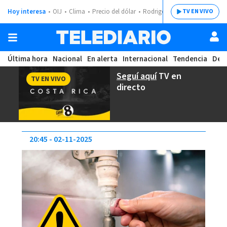
Hoy interesa
OIJ
Clima
Precio del dólar
Rodrigo Chaves
TV EN VIVO
Última hora
Nacional
En alerta
Internacional
Tendencia
Dep
Seguí aquí
TV en
TV EN VIVO
directo
20:45
02-11-2025