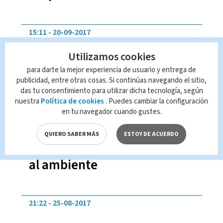
¿Cuánto puede durar?
15:11
20-09-2017
Utilizamos cookies
para darte la mejor experiencia de usuario y entrega de
publicidad, entre otras cosas. Si continúas navegando el sitio,
das tu consentimiento para utilizar dicha tecnología, según
nuestra
Política de cookies
. Puedes cambiar la configuración
en tu navegador cuando gustes.
Únase al Día Mundial sin
QUIERO SABER MÁS
ESTOY DE ACUERDO
Carro para darle un respiro
al ambiente
21:22
25-08-2017