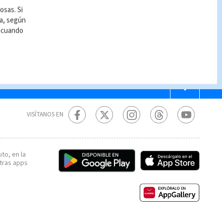
os acuden a créditos
osas. Si
idos ante alto nivel de
ía, según
das
r cuando
VISÍTANOS EN
to, en la
tras apps