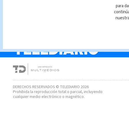
Estas son las opcione
para da
financiamiento de los
continúa
bancos para comprar
nuestr
carro en la Expomóvil
2025
DERECHOS RESERVADOS © TELEDIARIO 2026
Prohibida la reproducción total o parcial, incluyendo
cualquier medio electrónico o magnético.