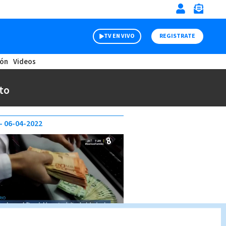
TV EN VIVO
REGISTRATE
ión
Videos
to
06-04-2022