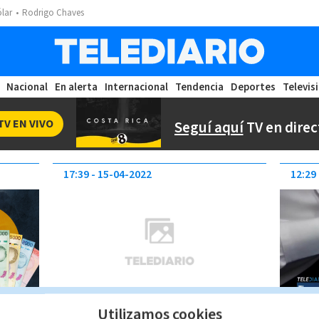
ólar
Rodrigo Chaves
Nacional
En alerta
Internacional
Tendencia
Deportes
Televis
TV EN VIVO
Seguí aquí
TV en direc
17:39
15-04-2022
12:29
Utilizamos cookies