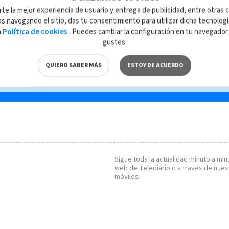
s de
Ticos entre los que más
Tic
rte la mejor experiencia de usuario y entrega de publicidad, entre otras c
deudas tienen al morir
ráp
s navegando el sitio, das tu consentimiento para utilizar dicha tecnolog
deu
a
Política de cookies
. Puedes cambiar la configuración en tu navegado
gustes.
QUIERO SABER MÁS
ESTOY DE ACUERDO
Sigue toda la actualidad minuto a minu
web de
Telediario
o a través de nues
móviles.