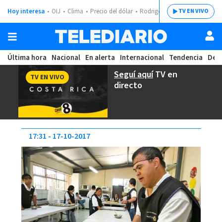
Hoy interesa
OIJ
Clima
Precio del dólar
Rodrigo Chaves
TV EN VIVO
Última hora
Nacional
En alerta
Internacional
Tendencia
Dep
Seguí aquí
TV en
TV EN VIVO
directo
17:31
17-10-2017