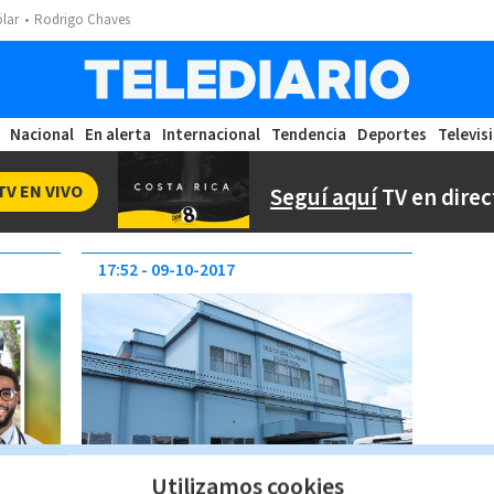
ólar
Rodrigo Chaves
Nacional
En alerta
Internacional
Tendencia
Deportes
Televis
TV EN VIVO
Seguí aquí
TV en direc
17:52
09-10-2017
Utilizamos cookies