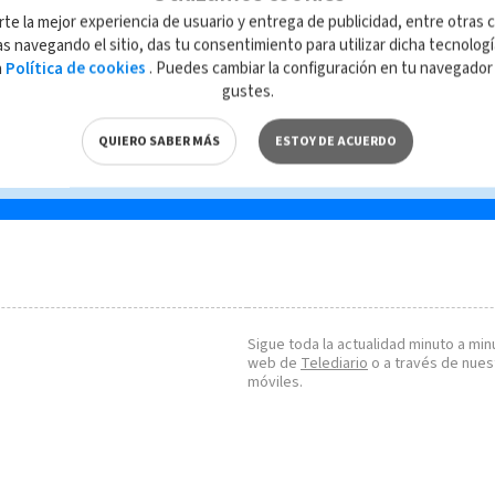
Rica
Cartagineses contarán
rte la mejor experiencia de usuario y entrega de publicidad, entre otras c
d en
con atención hospitalaria
s navegando el sitio, das tu consentimiento para utilizar dicha tecnolog
más ágil
a
Política de cookies
. Puedes cambiar la configuración en tu navegado
gustes.
QUIERO SABER MÁS
ESTOY DE ACUERDO
Sigue toda la actualidad minuto a minu
web de
Telediario
o a través de nues
móviles.