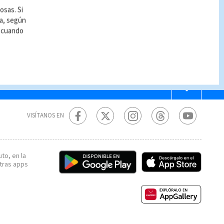
osas. Si
ía, según
r cuando
VISÍTANOS EN
to, en la
tras apps