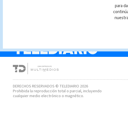
Universidad de Costa 
para da
realizará feria de salu
continúa
Batán de Limón
nuestr
DERECHOS RESERVADOS © TELEDIARIO 2026
Prohibida la reproducción total o parcial, incluyendo
cualquier medio electrónico o magnético.