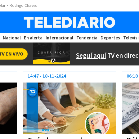
ólar
Rodrigo Chaves
Nacional
En alerta
Internacional
Tendencia
Deportes
Televis
TV EN VIVO
Seguí aquí
TV en direc
14:47
18-11-2024
06:18