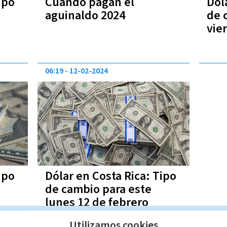
ipo
Cuándo pagan el
Dól
aguinaldo 2024
de 
vie
06:19
12-02-2024
ipo
Dólar en Costa Rica: Tipo
de cambio para este
lunes 12 de febrero
Utilizamos cookies