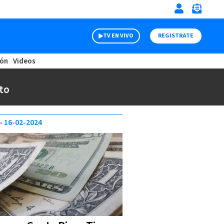
TV EN VIVO
REGISTRATE
ión
Videos
to
16-02-2024