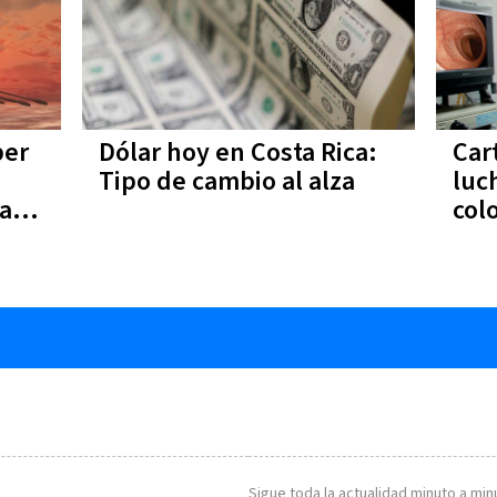
ber
Dólar hoy en Costa Rica:
Car
Tipo de cambio al alza
luc
ta
col
Sigue toda la actualidad minuto a minu