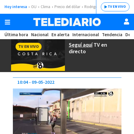
Hoy interesa
OIJ
Clima
Precio del dólar
Rodrigo Chaves
TV EN VIVO
Última hora
Nacional
En alerta
Internacional
Tendencia
Dep
Seguí aquí
TV en
TV EN VIVO
directo
10:04
09-05-2022