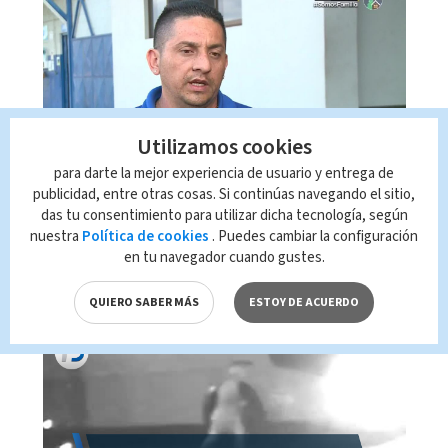
Utilizamos cookies
Chofer de bus, rompe
para darte la mejor experiencia de usuario y entrega de
protocolo y salva vida de
publicidad, entre otras cosas. Si continúas navegando el sitio,
das tu consentimiento para utilizar dicha tecnología, según
pasajero
nuestra
Política de cookies
. Puedes cambiar la configuración
en tu navegador cuando gustes.
13:11
04-03-2022
QUIERO SABER MÁS
ESTOY DE ACUERDO