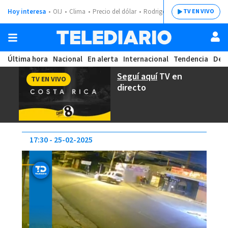
Hoy interesa
OIJ
Clima
Precio del dólar
Rodrigo Chaves
TV EN VIVO
Última hora
Nacional
En alerta
Internacional
Tendencia
Dep
Seguí aquí
TV en
TV EN VIVO
directo
17:30
25-02-2025