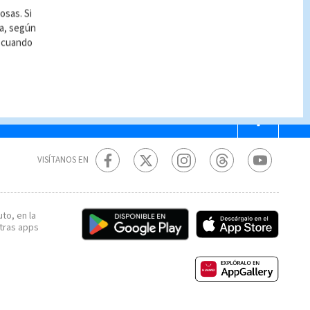
osas. Si
ía, según
r cuando
VISÍTANOS EN
to, en la
tras apps