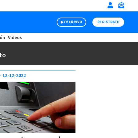
TV EN VIVO
REGISTRATE
ión
Videos
to
12-12-2022