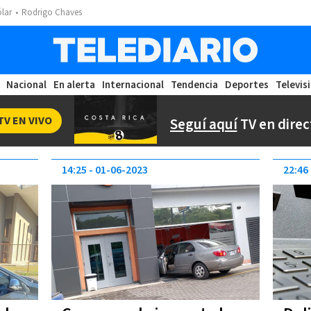
ólar
Rodrigo Chaves
Nacional
En alerta
Internacional
Tendencia
Deportes
Televis
TV EN VIVO
Seguí aquí
TV en direc
14:25
01-06-2023
22:46