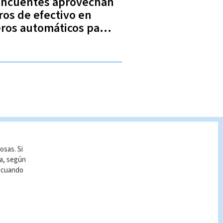
incuentes aprovechan
iros de efectivo en
eros automáticos para
ltar (VIDEO)
osas. Si
ía, según
r cuando