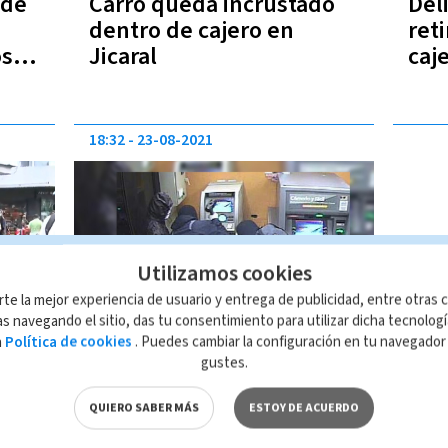
 de
Carro queda incrustado
Del
e
dentro de cajero en
ret
os
Jicaral
caj
asa
18:32
23-08-2021
Utilizamos cookies
rte la mejor experiencia de usuario y entrega de publicidad, entre otras c
s navegando el sitio, das tu consentimiento para utilizar dicha tecnolog
ito
Ministerio Público detuvo
a
Política de cookies
. Puedes cambiar la configuración en tu navegado
gustes.
15 personas por robo de
cajeros
QUIERO SABER MÁS
ESTOY DE ACUERDO