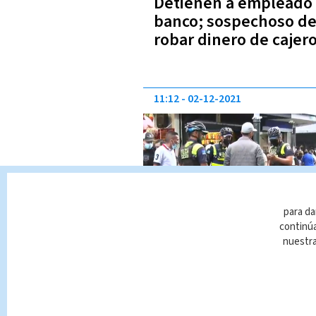
Detienen a empleado
banco; sospechoso d
robar dinero de cajer
automáticos
11:12
02-12-2021
para da
continúa
Cajeros el punto favor
nuestr
del hampa en esta
temporada