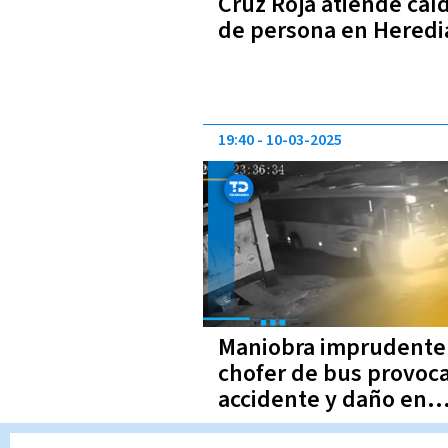
Cruz Roja atiende caí
de persona en Heredi
19:40
10-03-2025
Maniobra imprudente
chofer de bus provoc
accidente y daño en
alcantarilla en Los Gu