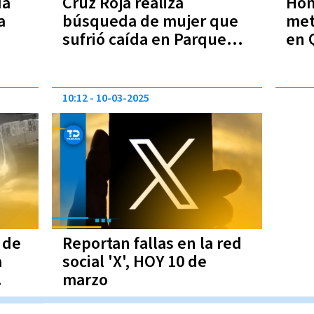
da
Cruz Roja realiza
Hom
a
búsqueda de mujer que
metr
sufrió caída en Parque
en 
Nacional Volcán Turrialba
10:12
10-03-2025
 de
Reportan fallas en la red
a
social 'X', HOY 10 de
marzo
idos