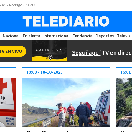
ólar
Rodrigo Chaves
Nacional
En alerta
Internacional
Tendencia
Deportes
Televis
TV EN VIVO
Seguí aquí
TV en direc
10:09
18-10-2025
16:01