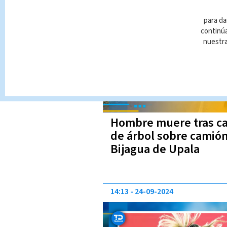
| VIDEO
11:08
15-11-2024
para da
continúa
nuestr
Hombre muere tras c
de árbol sobre camió
Bijagua de Upala
14:13
24-09-2024