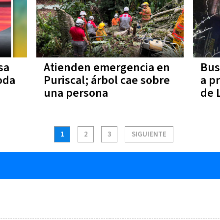
sa
Atienden emergencia en
Bus
oda
Puriscal; árbol cae sobre
a p
una persona
de 
1
2
3
SIGUIENTE