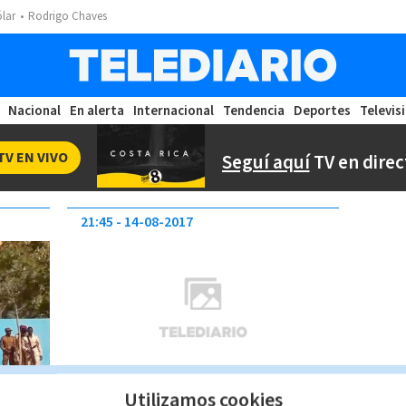
ólar
Rodrigo Chaves
Nacional
En alerta
Internacional
Tendencia
Deportes
Televis
TV EN VIVO
Seguí aquí
TV en direc
21:45
14-08-2017
Utilizamos cookies