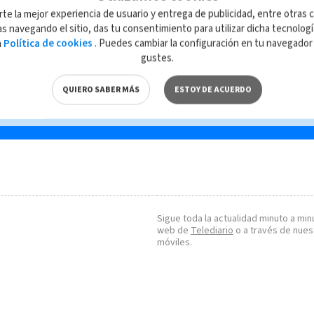
Ataque terrorista deja
rte la mejor experiencia de usuario y entrega de publicidad, entre otras c
e a
como saldo 18 personas
s navegando el sitio, das tu consentimiento para utilizar dicha tecnolog
fallecidas en Burkina
a
Política de cookies
. Puedes cambiar la configuración en tu navegado
Faso
gustes.
QUIERO SABER MÁS
ESTOY DE ACUERDO
Sigue toda la actualidad minuto a minu
web de
Telediario
o a través de nues
móviles.