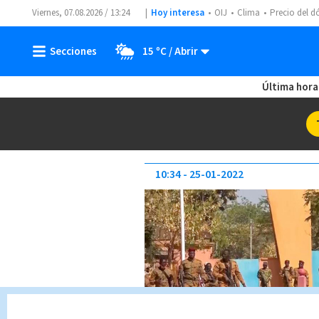
Viernes, 07.08.2026 / 13:24
Hoy interesa
OIJ
Clima
Precio del d
15 ºC
Última hora
10:34
25-01-2022