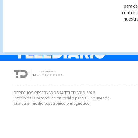
Golpe de estado en
para da
Burkina Faso respond
continúa
ola de terrorismo que
nuestr
azota el país desde el
2015
DERECHOS RESERVADOS © TELEDIARIO 2026
Prohibida la reproducción total o parcial, incluyendo
cualquier medio electrónico o magnético.