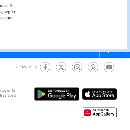
osas. Si
ía, según
r cuando
VISÍTANOS EN
to, en la
tras apps