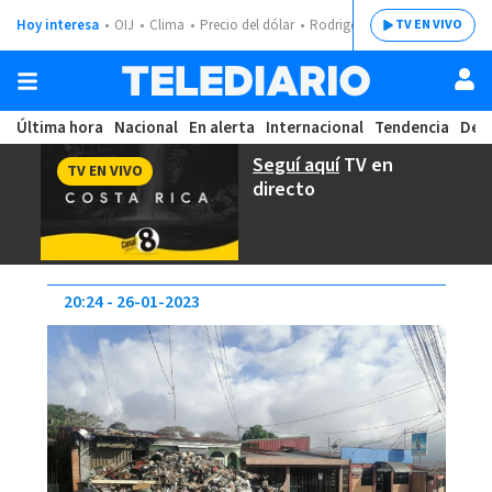
Hoy interesa
OIJ
Clima
Precio del dólar
Rodrigo Chaves
TV EN VIVO
Última hora
Nacional
En alerta
Internacional
Tendencia
Dep
Seguí aquí
TV en
TV EN VIVO
directo
20:24
26-01-2023