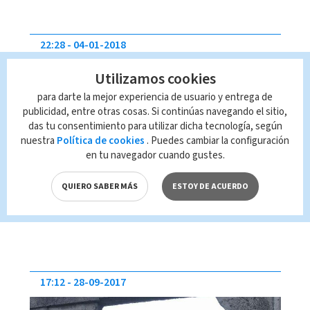
22:28
04-01-2018
Utilizamos cookies
para darte la mejor experiencia de usuario y entrega de
publicidad, entre otras cosas. Si continúas navegando el sitio,
das tu consentimiento para utilizar dicha tecnología, según
nuestra
Política de cookies
. Puedes cambiar la configuración
en tu navegador cuando gustes.
Botadero ilegal pone en
QUIERO SABER MÁS
ESTOY DE ACUERDO
peligro varias viviendas
17:12
28-09-2017