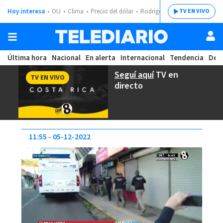
Hoy interesa
OIJ
Clima
Precio del dólar
Rodrigo Chaves
TV EN VIVO
Última hora
Nacional
En alerta
Internacional
Tendencia
Dep
Seguí aquí
TV en
TV EN VIVO
directo
11:55
05-12-2022