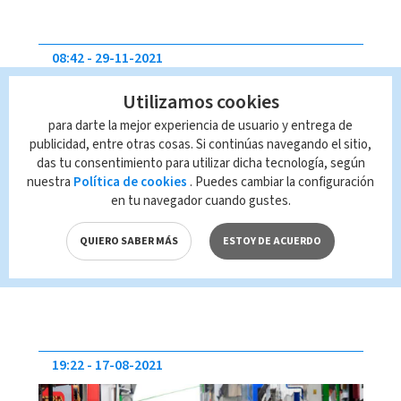
08:42
29-11-2021
Utilizamos cookies
para darte la mejor experiencia de usuario y entrega de
publicidad, entre otras cosas. Si continúas navegando el sitio,
das tu consentimiento para utilizar dicha tecnología, según
nuestra
Política de cookies
. Puedes cambiar la configuración
en tu navegador cuando gustes.
¿Qué significa "Ómicron"? La
QUIERO SABER MÁS
ESTOY DE ACUERDO
nueva variante del Covid-19
19:22
17-08-2021