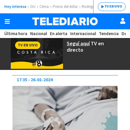
Hoy interesa
OIJ
Clima
Precio del dólar
Rodrigo Chaves
TV EN VIVO
Última hora
Nacional
En alerta
Internacional
Tendencia
Dep
Seguí aquí
TV en
TV EN VIVO
directo
17:35
26-01-2024