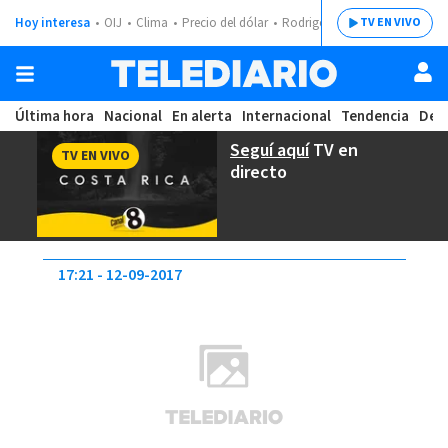
Hoy interesa
OIJ
Clima
Precio del dólar
Rodrigo Chaves
TV EN VIVO
Última hora
Nacional
En alerta
Internacional
Tendencia
Dep
Seguí aquí
TV en
TV EN VIVO
directo
17:21
12-09-2017