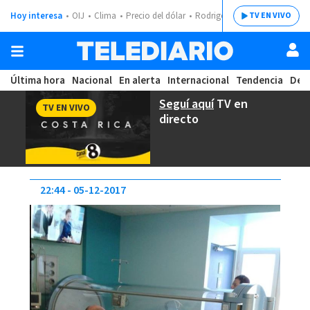
Hoy interesa
OIJ
Clima
Precio del dólar
Rodrigo Chaves
TV EN VIVO
Última hora
Nacional
En alerta
Internacional
Tendencia
Dep
Seguí aquí
TV en
TV EN VIVO
directo
22:44
05-12-2017