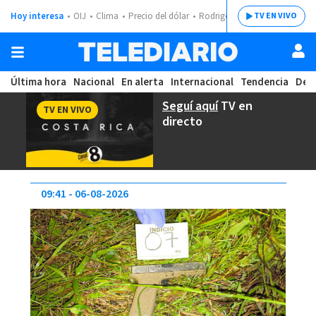
Hoy interesa
OIJ
Clima
Precio del dólar
Rodrigo Chaves
TV EN VIVO
Última hora
Nacional
En alerta
Internacional
Tendencia
Dep
Seguí aquí
TV en
TV EN VIVO
directo
09:41
06-08-2026