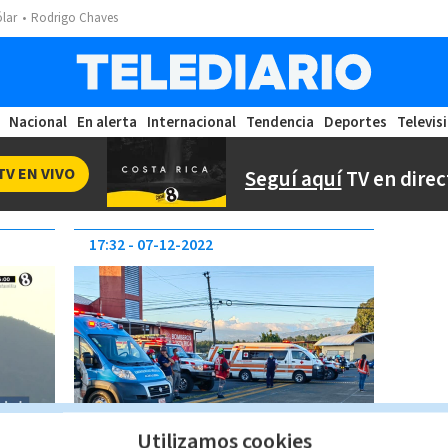
ólar
Rodrigo Chaves
Nacional
En alerta
Internacional
Tendencia
Deportes
Televis
TV EN VIVO
Seguí aquí
TV en direc
17:32
07-12-2022
Utilizamos cookies