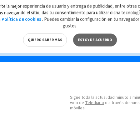
emas
Avioneta con problema
rte la mejor experiencia de usuario y entrega de publicidad, entre otras c
e
de aterrizaje en
s navegando el sitio, das tu consentimiento para utilizar dicha tecnolog
Aeropuerto Tobías
a
Política de cookies
. Puedes cambiar la configuración en tu navegado
Bolaños (VIDEO)
gustes.
QUIERO SABER MÁS
ESTOY DE ACUERDO
Sigue toda la actualidad minuto a minu
web de
Telediario
o a través de nues
móviles.