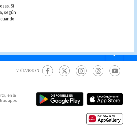
osas. Si
ía, según
r cuando
VISÍTANOS EN
to, en la
tras apps