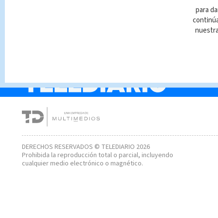
Aeronave tuvo probl
para da
en el tren de aterrizaj
continúa
nuestr
DERECHOS RESERVADOS © TELEDIARIO 2026
Prohibida la reproducción total o parcial, incluyendo
cualquier medio electrónico o magnético.