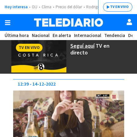
Hoy interesa
OIJ
Clima
Precio del dólar
Rodrigo Chaves
TV EN VIVO
Última hora
Nacional
En alerta
Internacional
Tendencia
Dep
Seguí aquí
TV en
TV EN VIVO
directo
12:39
14-12-2022