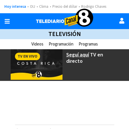
Hoy interesa
OIJ
Clima
Precio del dólar
Rodrigo Chaves
TELEVISIÓN
Videos
Programación
Programas
Seguí aquí
TV en
TV EN VIVO
directo