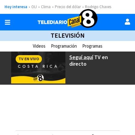
Hoy interesa
OIJ
Clima
Precio del dólar
Rodrigo Chaves
TELEVISIÓN
Videos
Programación
Programas
Seguí aquí
TV en
TV EN VIVO
directo