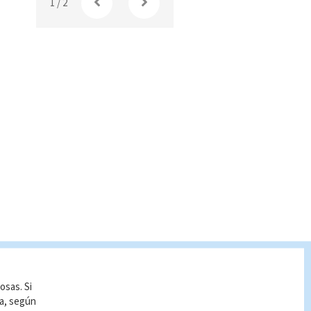
1
/
2
osas. Si
ía, según