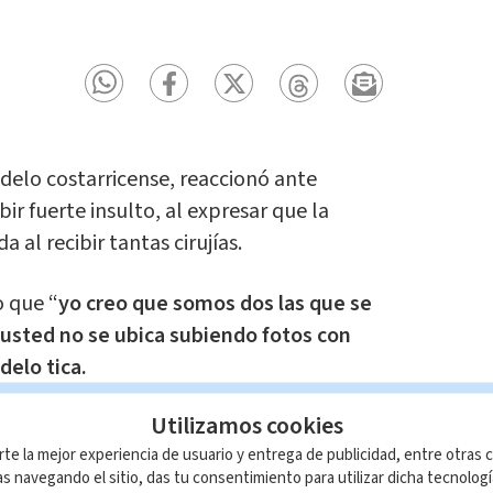
delo costarricense, reaccionó ante
bir fuerte insulto, al expresar que la
al recibir tantas cirujías.
o que “
yo creo que somos dos las que se
 usted no se ubica subiendo fotos con
elo tica.
ndamos
Utilizamos cookies
Melissa Mora sorprendió en las
rte la mejor experiencia de usuario y entrega de publicidad, entre otras c
n este tema
s navegando el sitio, das tu consentimiento para utilizar dicha tecnolog