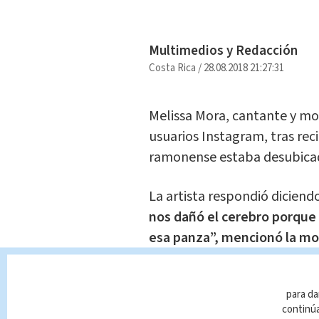
Multimedios y Redacción
Costa Rica
/
28.08.2018 21:27:31
Melissa Mora, cantante y mo
usuarios Instagram, tras reci
ramonense estaba desubicada 
La artista respondió diciend
nos dañó el cerebro porque
esa panza”, mencionó la mod
Te Recome
(+VIDEO) 
para da
redes co
continúa