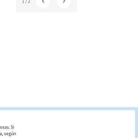
1
/
2
osas. Si
ía, según