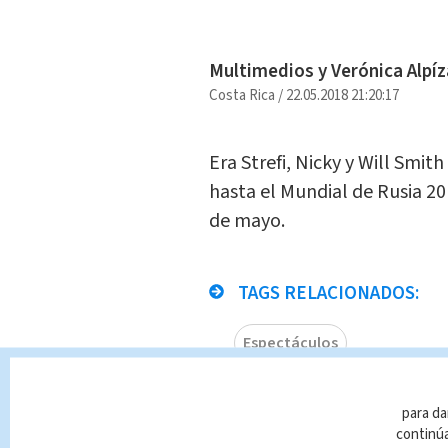
Multimedios y Verónica Alpíz
Costa Rica
/
22.05.2018 21:20:17
Era Strefi, Nicky y Will Smit
hasta el Mundial de Rusia 201
de mayo.
TAGS RELACIONADOS:
Espectáculos
Queda prohibida la reproducció
para da
que es propiedad de TELEDIAR
continúa
infracción y un delito de confo