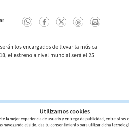
ar
h serán los encargados de llevar la música
8, el estreno a nivel mundial será el 25
Utilizamos cookies
n total o parcial del contenido de esta página, mismo
rte la mejor experiencia de usuario y entrega de publicidad, entre otras c
IO; su reproducción no autorizada constituye una
s navegando el sitio, das tu consentimiento para utilizar dicha tecnolog
rmidad con las leyes aplicables.