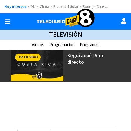
Hoy interesa
OIJ
Clima
Precio del dólar
Rodrigo Chaves
TELEVISIÓN
Videos
Programación
Programas
Seguí aquí
TV en
TV EN VIVO
directo