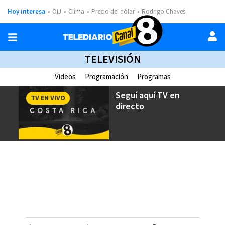
Hoy interesa
OIJ
Clima
Precio del dólar
Rodrigo Chaves
TELEVISIÓN
Videos
Programación
Programas
Seguí aquí
TV en
TV EN VIVO
directo