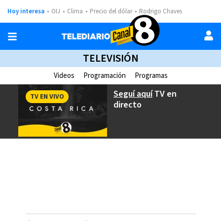
Hoy interesa
OIJ
Clima
Precio del dólar
Rodrigo Chaves
TELEVISIÓN
Videos
Programación
Programas
Seguí aquí
TV en
TV EN VIVO
directo