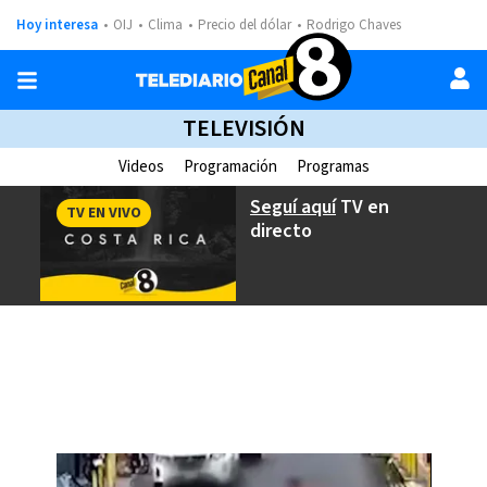
Hoy interesa
OIJ
Clima
Precio del dólar
Rodrigo Chaves
TELEVISIÓN
Videos
Programación
Programas
Seguí aquí
TV en
TV EN VIVO
directo