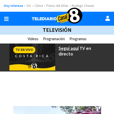
Hoy interesa
OIJ
Clima
Precio del dólar
Rodrigo Chaves
TELEVISIÓN
Videos
Programación
Programas
Seguí aquí
TV en
TV EN VIVO
directo