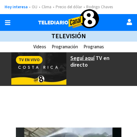
Hoy interesa
OIJ
Clima
Precio del dólar
Rodrigo Chaves
TELEVISIÓN
Videos
Programación
Programas
Seguí aquí
TV en
TV EN VIVO
directo