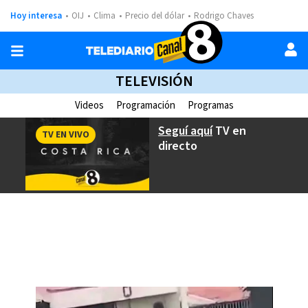
Hoy interesa
OIJ
Clima
Precio del dólar
Rodrigo Chaves
TELEVISIÓN
Videos
Programación
Programas
Seguí aquí
TV en
TV EN VIVO
directo