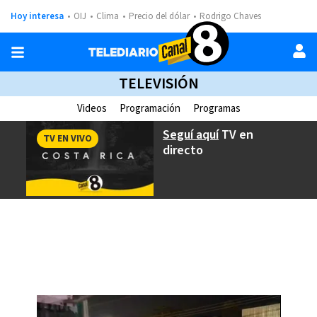
Hoy interesa
OIJ
Clima
Precio del dólar
Rodrigo Chaves
TELEVISIÓN
Videos
Programación
Programas
Seguí aquí
TV en
TV EN VIVO
directo