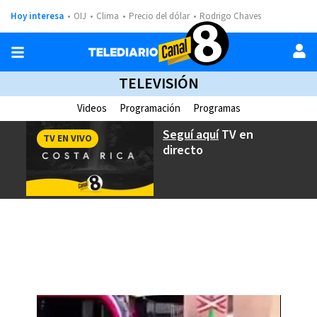
Hoy interesa
OIJ
Clima
Precio del dólar
Rodrigo Chaves
TELEVISIÓN
Videos
Programación
Programas
Seguí aquí
TV en
TV EN VIVO
directo