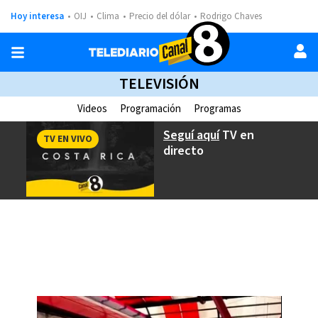
Hoy interesa
OIJ
Clima
Precio del dólar
Rodrigo Chaves
TELEVISIÓN
Videos
Programación
Programas
Seguí aquí
TV en
TV EN VIVO
directo