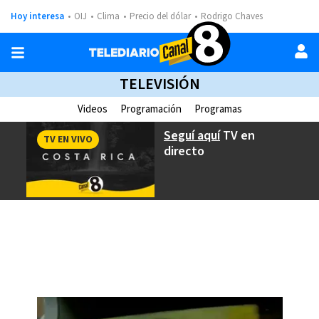
Hoy interesa
OIJ
Clima
Precio del dólar
Rodrigo Chaves
TELEVISIÓN
Videos
Programación
Programas
Seguí aquí
TV en
TV EN VIVO
directo