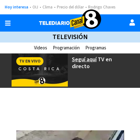
Hoy interesa
OIJ
Clima
Precio del dólar
Rodrigo Chaves
TELEVISIÓN
Videos
Programación
Programas
Seguí aquí
TV en
TV EN VIVO
directo