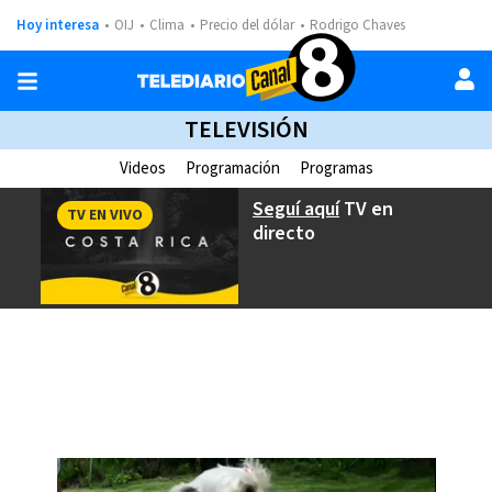
Hoy interesa
OIJ
Clima
Precio del dólar
Rodrigo Chaves
TELEVISIÓN
Videos
Programación
Programas
Seguí aquí
TV en
TV EN VIVO
directo