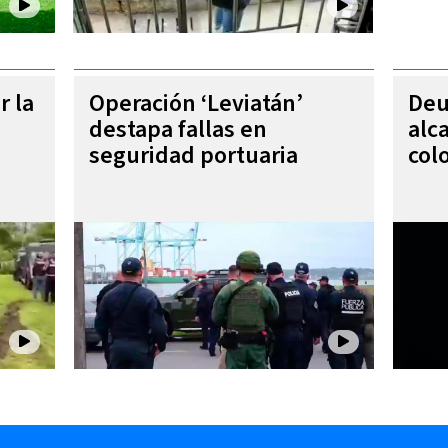
r la
Operación ‘Leviatán’
Deu
destapa fallas en
alc
seguridad portuaria
col