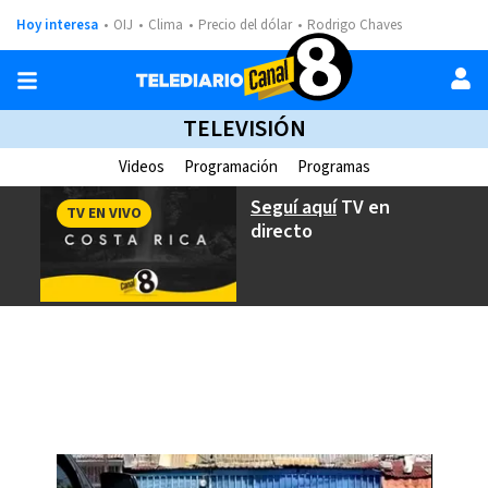
Hoy interesa
OIJ
Clima
Precio del dólar
Rodrigo Chaves
TELEVISIÓN
Videos
Programación
Programas
Seguí aquí
TV en
TV EN VIVO
directo