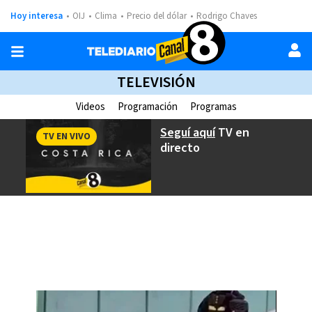
Hoy interesa
OIJ
Clima
Precio del dólar
Rodrigo Chaves
TELEVISIÓN
Videos
Programación
Programas
Seguí aquí
TV en
TV EN VIVO
directo