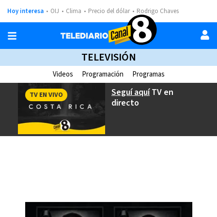
Hoy interesa
OIJ
Clima
Precio del dólar
Rodrigo Chaves
TELEVISIÓN
Videos
Programación
Programas
Seguí aquí
TV en
TV EN VIVO
directo