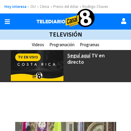
Hoy interesa
OIJ
Clima
Precio del dólar
Rodrigo Chaves
TELEVISIÓN
Videos
Programación
Programas
Seguí aquí
TV en
TV EN VIVO
directo