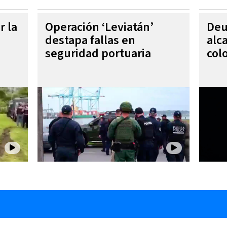
r la
Operación ‘Leviatán’
Deu
destapa fallas en
alc
seguridad portuaria
col