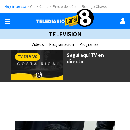
Hoy interesa
OIJ
Clima
Precio del dólar
Rodrigo Chaves
TELEVISIÓN
Videos
Programación
Programas
Seguí aquí
TV en
TV EN VIVO
directo