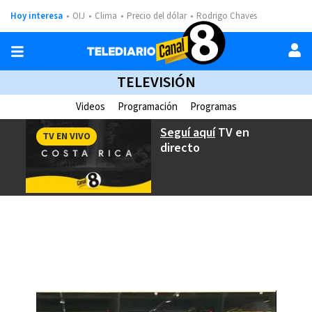
Hoy interesa
OIJ
Clima
Precio del dólar
Rodrigo Chaves
TELEVISIÓN
Videos
Programación
Programas
Seguí aquí
TV en
TV EN VIVO
directo