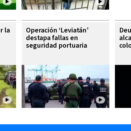
r la
Operación ‘Leviatán’
Deu
destapa fallas en
alc
seguridad portuaria
col