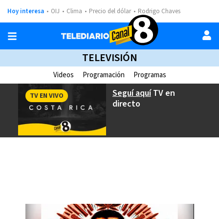
Hoy interesa
OIJ
Clima
Precio del dólar
Rodrigo Chaves
TELEVISIÓN
Videos
Programación
Programas
Seguí aquí
TV en
TV EN VIVO
directo