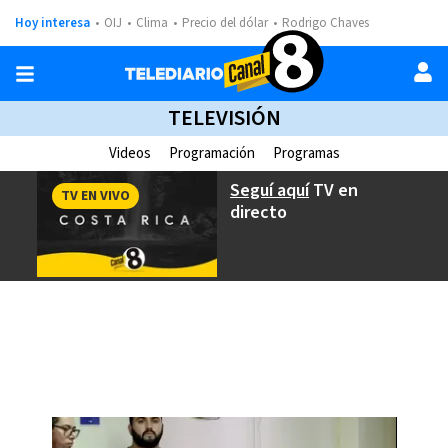
Hoy interesa
OIJ
Clima
Precio del dólar
Rodrigo Chaves
TELEVISIÓN
Videos
Programación
Programas
Seguí aquí
TV en
TV EN VIVO
directo