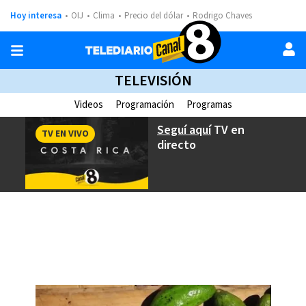
Hoy interesa
OIJ
Clima
Precio del dólar
Rodrigo Chaves
TELEVISIÓN
Videos
Programación
Programas
Seguí aquí
TV en
TV EN VIVO
directo