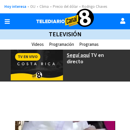
Hoy interesa
OIJ
Clima
Precio del dólar
Rodrigo Chaves
TELEVISIÓN
Videos
Programación
Programas
Seguí aquí
TV en
TV EN VIVO
directo